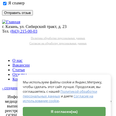
Я спамер
Оставьте
это
поле
пустым
Пожалуйста,
г. Казань, ул. Сибирский тракт, д. 23
не
Тел.
(843) 215-00-03
заполняйте
это
Политика обработки персональных данных
поле.
Согласие на обработку персональных данных
CAPTCHA
только
для
​О нас
роботов!
Вакансии
Статьи
Отзывы
Контакты
Мы используем файлы cookie и Яндекс.Метрику,
чтобы сделать этот сайт лучше. Продолжая, вы
- создание и продвижение сайтов
соглашаетесь с нашей
Политикой обработки
персональных данных
и даете
Согласие на
Информация об имеющейся лицензии на осуществление
использование cookie
.
медицинской деятельности теперь предоставляется в форме
выписок, получить ее можно самостоятельно в открытом
реестре на сайте
Росздравнадзора
(по ИНН 1655241418 или
Я согласен(на)
ОГРН 1121690021540 организации ) или на нашем сайте в