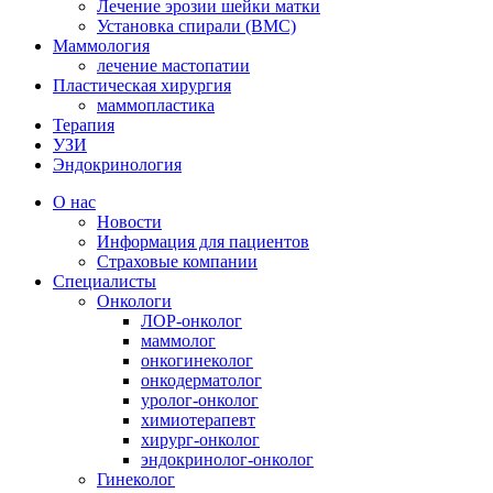
Лечение эрозии шейки матки
Установка спирали (ВМС)
Маммология
лечение мастопатии
Пластическая хирургия
маммопластика
Терапия
УЗИ
Эндокринология
О нас
Новости
Информация для пациентов
Страховые компании
Специалисты
Онкологи
ЛОР-онколог
маммолог
онкогинеколог
онкодерматолог
уролог-онколог
химиотерапевт
хирург-онколог
эндокринолог-онколог
Гинеколог