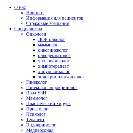
К содержимому
О нас
Новости
Информация для пациентов
Страховые компании
Специалисты
Онкологи
ЛОР-онколог
маммолог
онкогинеколог
онкодерматолог
уролог-онколог
химиотерапевт
хирург-онколог
эндокринолог-онколог
Гинеколог
Гинеколог-эндокринолог
Врач УЗИ
Маммолог
Пластический хирург
Проктолог
Психолог
Терапевт
Эндокринолог
Медперсонал