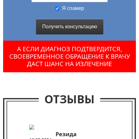
Я спамер
Оставьте это поле пустым
Пожалуйста, не заполняйте это
поле. CAPTCHA только для
роботов!
А ЕСЛИ ДИАГНОЗ ПОДТВЕРДИТСЯ,
СВОЕВРЕМЕННОЕ ОБРАЩЕНИЕ К ВРАЧУ
ДАСТ ШАНС НА ИЗЛЕЧЕНИЕ
ОТЗЫВЫ
ОТЗЫВЫ
ОТЗЫВЫ
Резида