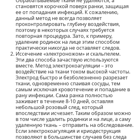
Обрабатываемые ткани не удаляются, а
становятся корочкой поверх ранки, защищая
ее от попадания инфекций. К сожалению,
данный метод не всегда позволяет
проконтролировать глубину воздействия,
поэтому в некоторых случаях требуется
повторная процедура. Зато, к примеру,
удаление родинок на лице этим способом
практически никогда не оставляет следов.
Иссечение «электроножом» и скальпелем.
Эти два способа зачаствую используются
вместе. Метод электрокоагуляции – это
воздействие на ткани током высокой частоты.
Электрод быстро и безболезненно разрезает
ткани, одновременно спаивая сосуды, тем
самым исключая кровотечение и попадание в
рану инфекции. Сама ранка полностью
заживает в течение 8-10 дней, оставляя
небольшой розовый след, который
впоследствии исчезает. Таким образом можно
в том числе удалить родинки и на лице, а саму
удаленную ткань – отправить на обследование.
Если электрокоагуляция и криодеструкция
позволяют в большинстве случаев без следа